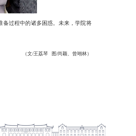
准备过程中的诸多困惑。未来，学院将
（文/王荔琴
图/尚颖、曾翊林）