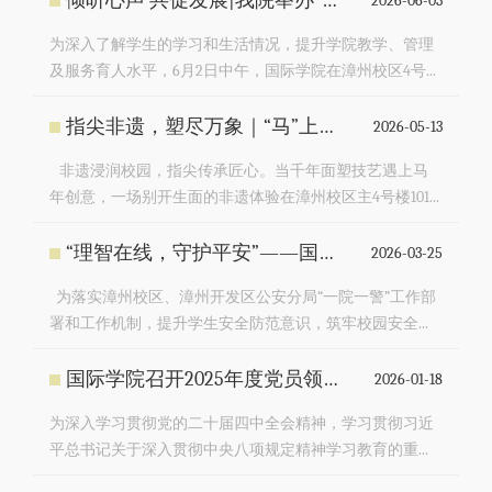
倾听心声 共促发展|我院举办“融思共育，院长有约”学生座谈会
2026-06-03
为深入了解学生的学习和生活情况，提升学院教学、管理
及服务育人水平，6月2日中午，国际学院在漳州校区4号...
指尖非遗，塑尽万象｜“马”上传承——国际学院开展非遗面塑体验活动
2026-05-13
非遗浸润校园，指尖传承匠心。当千年面塑技艺遇上马
年创意，一场别开生面的非遗体验在漳州校区主4号楼101...
“理智在线，守护平安”——国际学院启动法治辅导员进社区系列活动
2026-03-25
为落实漳州校区、漳州开发区公安分局“一院一警”工作部
署和工作机制，提升学生安全防范意识，筑牢校园安全...
国际学院召开2025年度党员领导干部民主生活会暨巡视整改专题民主生活会
2026-01-18
为深入学习贯彻党的二十届四中全会精神，学习贯彻习近
平总书记关于深入贯彻中央八项规定精神学习教育的重...