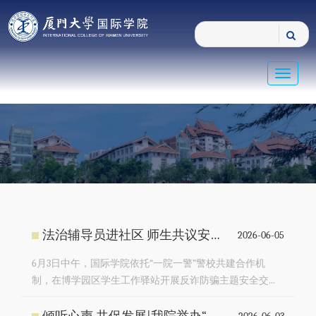
Toggle
navigat
法治辅导员进社区 师生共议安全话题
2026-06-05
6月3日中午，国际学院依托“一院一警”警校共建合作机
制，在博学园区学生工作驿站开展反诈防骗主题安全交...