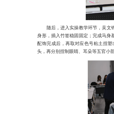
随后，进入实操教学环节，吴文锋老
身形，插入竹签稳固固定；完成马身
配饰完成后，再取对应色号粘土捏塑
头，再分别捏制眼睛、耳朵等五官小