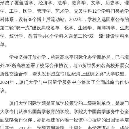
形成了覆盖哲学、经济学、法学、教育学、文学、历史学、理
学、工学、医学、管理学、艺术学、交叉学科
12
个学科门类的学
科体系，设有
36
个博士后流动站。
2022
年，学校入选国家公布的
第二轮
“
双一流
”
建设高校名单，化学、生物学、海洋科学、生
学、统计学、教育学共
6
个学科入选第二轮
“
双一流
”
建设学科
单。
学校坚持开放办学，构建高水平国际化办学新格局，已与境
外
283
所高校签署了校际合作协议，与
55
所世界知名高校开展
质性交流合作，牵头发起成立
“21
世纪海上丝绸之路
”
大学联盟
2024
年，厦门大学与中国留学服务中心签署了全面战略合作协
议。
厦门大学国际学院是直属学校领导的二级建制单位，是厦门
大学专门从事出国留学教育的学院。学院为中国留学服务中心全
面战略合作伙伴，亦是福建省内唯一经该中心授牌的出国留学培
训基地。
2025
年，学院喜迎建院二十周年，办学严谨扎实、成效