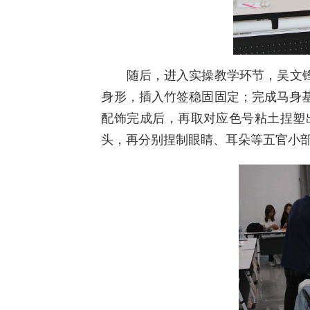
随后，进入实操教学环节，吴文锋老
身形，插入竹签稳固固定；完成马身
配饰完成后，再取对应色号粘土捏塑
头，再分别捏制眼睛、耳朵等五官小