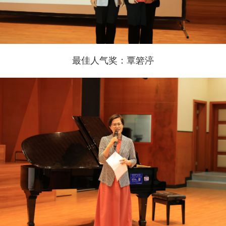
最佳人气奖：覃箬渟