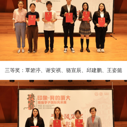
三等奖：覃箬渟、谢安祺、骆宣辰、邱建鹏、王姿懿