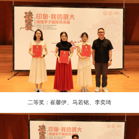
二等奖：崔馨伊、马若铭、李奕琦