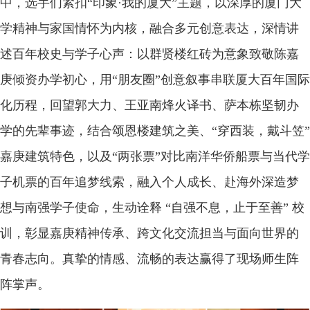
中，选手们紧扣“印象·我的厦大”主题，以深厚的厦门大
学精神与家国情怀为内核，融合多元创意表达，深情讲
述百年校史与学子心声：以群贤楼红砖为意象致敬陈嘉
庚倾资办学初心，用“朋友圈”创意叙事串联厦大百年国际
化历程，回望郭大力、王亚南烽火译书、萨本栋坚韧办
学的先辈事迹，结合颂恩楼建筑之美、“穿西装，戴斗笠”
嘉庚建筑特色，以及“两张票”对比南洋华侨船票与当代学
子机票的百年追梦线索，融入个人成长、赴海外深造梦
想与南强学子使命，生动诠释 “自强不息，止于至善” 校
训，彰显嘉庚精神传承、跨文化交流担当与面向世界的
青春志向。真挚的情感、流畅的表达赢得了现场师生阵
阵掌声。