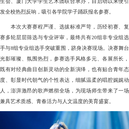
生会、厦门大学学生艺术团联合承办，自启动以来便引
发全校热烈反响，吸引各学院学子踊跃报名参赛。
本次大赛赛程严谨、选拔标准严苛，历经初赛、复
赛多轮层层筛选与专业评审，最终共有20组非专业组选
手与8组专业组选手突破重围，跻身决赛现场。决赛舞台
光影璀璨、氛围热烈，参赛选手风格多元、各展所长，
既有对经典曲目创新灵动的全新演绎，也有贴合青年态
度、彰显时代朝气的个性表达，细腻温柔的唱腔娓娓动
人，澎湃激昂的歌声燃彻全场，为现场师生带来了一场
兼具艺术质感、青春活力与人文温度的美育盛宴。