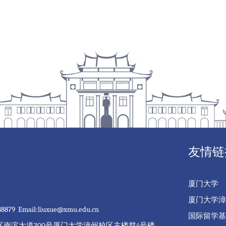
友情链
厦门大学
厦门大学漳
9 Email:liuxue@xmu.edu.cn
国际留学基
南滨大道300号厦门大学漳州校区主楼群4号楼