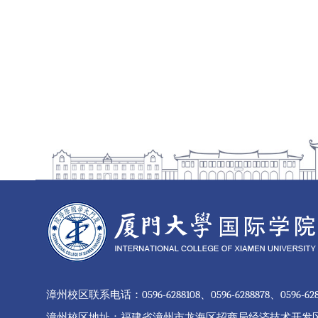
漳州校区联系电话：0596-6288108、0596-6288878、0596-628887
漳州校区地址：福建省漳州市龙海区招商局经济技术开发区